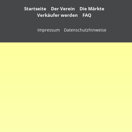
Navigation
Startseite
Der Verein
Die Märkte
überspringen
Verkäufer werden
FAQ
Navigation
Impressum
Datenschutzhinweise
überspringen